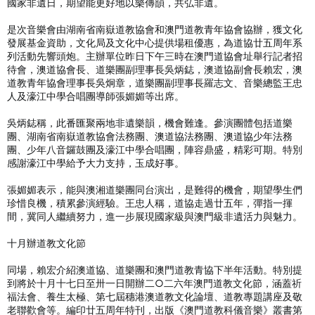
國家非遺日，期望能更好地以樂傳韻，共弘非遺。
是次音樂會由湖南省南嶽道教協會和澳門道教青年協會協辦，獲文化
發展基金資助，文化局及文化中心提供場租優惠，為道協廿五周年系
列活動先響頭炮。主辦單位昨日下午三時在澳門道協會址舉行記者招
待會，澳道協會長、道樂團副理事長吳炳鋕，澳道協副會長賴宏，澳
道教青年協會理事長吳炯章，道樂團副理事長羅志文、音樂總監王忠
人及濠江中學合唱團導師張媚媚等出席。
吳炳鋕稱，此番匯聚兩地非遺樂韻，機會難逢。參演團體包括道樂
團、湖南省南嶽道教協會法務團、澳道協法務團、澳道協少年法務
團、少年八音鑼鼓團及濠江中學合唱團，陣容鼎盛，精彩可期。特別
感謝濠江中學給予大力支持，玉成好事。
張媚媚表示，能與澳湘道樂團同台演出，是難得的機會，期望學生們
珍惜良機，積累參演經驗。王忠人稱，道協走過廿五年，彈指一揮
間，冀同人繼續努力，進一步展現國家級與澳門級非遺活力與魅力。
十月辦道教文化節
同場，賴宏介紹澳道協、道樂團和澳門道教青協下半年活動。特別提
到將於十月十七日至卅一日開辦二○二六年澳門道教文化節，涵蓋祈
福法會、養生太極、第七屆穗港澳道教文化論壇、道教專題講座及敬
老聯歡會等。編印廿五周年特刊，出版《澳門道教科儀音樂》叢書第