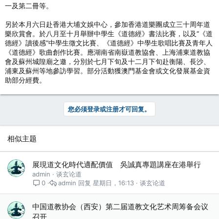
一及第二冊等。
另於本月六日赴香港大埔文娛中心，參加香港道樂團成立三十周年道
樂欣賞會。於八月至十月舉辦中學生《道德經》書法比賽，以及“《道
德經》讀後感”中學生徵文比賽、《道德經》中學生歌唱比賽及青年人
《道德經》歌曲創作比賽。應湖南省南嶽道教協會、上海浦東道教協
會及蘇州城隍廟之邀，分別於七月下旬及十二月下旬赴衡陽、長沙、
浦東及蘇州等地參訪學習。部分活動獲澳門基金會或文化發展基金資
助部分經費。
您必须登录或注册才可回复。
相似主题
展現道文化時代適配價值 吳誠真專題講座在港舉行
admin
谈玄论道
admin
星期日，16:13
谈玄论道
0
中国道教协会（西安）第二届道教文化艺术周筹备会议
召开