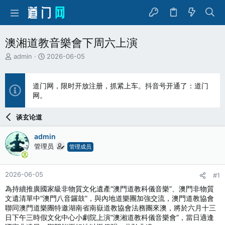
澳湘道教音樂會下周六上演
主
开
admin
2026-06-05
题
始
发
时
起
间
道门网，限时开放注册，抓紧上车。抖音号开通了：道门
人
网。
谈玄论道
admin
管理员
管理成员
2026-06-05
#1
為持續推廣國家級非物質文化遺產“澳門道教科儀音樂”、澳門非物質
文遺清單中“澳門八音鑼鼓”，與內地道樂團加強交流，澳門道教協會
聯同澳門道樂團特邀湖南省南嶽道教協會法務團來澳，將於六月十三
日下午三時假文化中心小劇院上演“澳湘道教科儀音樂會”，當日適逢