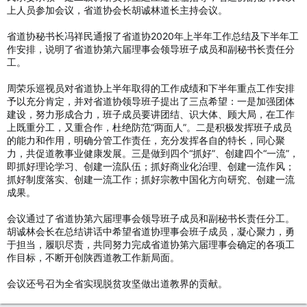
上人员参加会议，省道协会长胡诚林道长主持会议。
省道协秘书长冯祥民通报了省道协2020年上半年工作总结及下半年工
作安排，说明了省道协第六届理事会领导班子成员和副秘书长责任分
工。
周荣乐巡视员对省道协上半年取得的工作成绩和下半年重点工作安排
予以充分肯定，并对省道协领导班子提出了三点希望：一是加强团体
建设，努力形成合力，班子成员要讲团结、识大体、顾大局，在工作
上既重分工，又重合作，杜绝防范“两面人”。二是积极发挥班子成员
的能力和作用，明确分管工作责任，充分发挥各自的特长，同心聚
力，共促道教事业健康发展。三是做到四个“抓好”、创建四个“一流”，
即抓好理论学习、创建一流队伍；抓好商业化治理、创建一流作风；
抓好制度落实、创建一流工作；抓好宗教中国化方向研究、创建一流
成果。
会议通过了省道协第六届理事会领导班子成员和副秘书长责任分工。
胡诚林会长在总结讲话中希望省道协理事会班子成员，凝心聚力，勇
于担当，履职尽责，共同努力完成省道协第六届理事会确定的各项工
作目标，不断开创陕西道教工作新局面。
会议还号召为全省实现脱贫攻坚做出道教界的贡献。