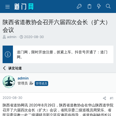
陕西省道教协会召开六届四次会长（扩大）
会议
主
开
admin
2020-08-30
题
始
发
时
起
间
道门网，限时开放注册，抓紧上车。抖音号开通了：道门
人
网。
谈玄论道
admin
管理员
管理成员
2020-08-30
#1
陕西省道协网讯 2020年8月29日，陕西省道教协会在华山陕西道学院
召开了六届四次会长（扩大）会议，省民宗委二级巡视员周荣乐、省
民宗委宗教一处二级调研员郭立廷应邀莅临指导，省道协副秘书长以