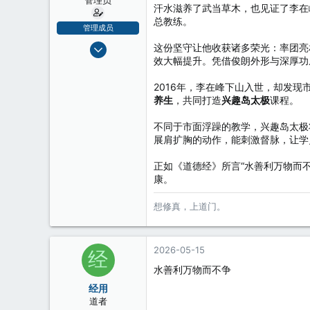
汗水滋养了武当草木，也见证了李在
总教练。
管理成员
2008-12-21
这份坚守让他收获诸多荣光：率团亮
效大幅提升。凭借俊朗外形与深厚功
5,688
2
2016年，李在峰下山入世，却发
38
养生
，共同打造
兴趣岛太极
课程。
不同于市面浮躁的教学，兴趣岛太极
展肩扩胸的动作，能刺激督脉，让学
正如《道德经》所言“水善利万物而
康。
想修真，上道门。
2026-05-15
经
水善利万物而不争
经用
道者