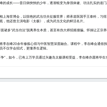
峰的成长——昔日病怏怏的少年，逐渐蜕变为身强体健、功法扎实的道门
相上海世博会，以惊艳的武当功夫征服世界；师承道医国手王泰科，习得
底，他还曾主演电影《太极》，成为武当文化的鲜活名片。
现市面诸多“武当功法”脱离养生本质，甚至有伪大师招摇撞骗。怀揣让正宗
将李在峰20余年修炼心得与中医智慧深度融合。课程中，李在峰会通俗拆
员不仅学会招式，更懂养生逻辑。
不争”，如今，已有上万学员通过兴趣岛太极课程受益，李在峰亦愿将毕