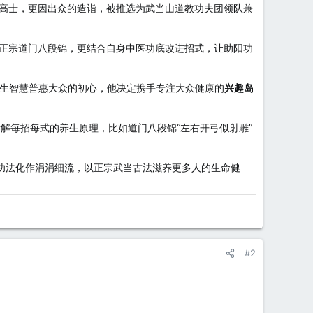
高士，更因出众的造诣，被推选为武当山道教功夫团领队兼
正宗道门八段锦，更结合自身中医功底改进招式，让助阳功
养生智慧普惠大众的初心，他决定携手专注大众健康的
兴趣岛
解每招每式的养生原理，比如道门八段锦“左右开弓似射雕”
生功法化作涓涓细流，以正宗武当古法滋养更多人的生命健
#2