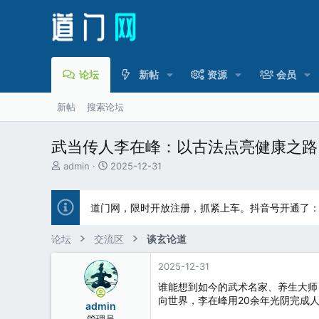
论坛
新帖
资源
会员
新帖
搜索论坛
武当传人李在峰：以古法点亮健康之路
主
开
admin
2025-12-31
题
始
发
时
起
间
道门网，限时开放注册，抓紧上车。抖音号开通了
人
论坛
交流区
谈玄论道
2025-12-31
谁能想到如今的武术名家、养生大师
向世界，李在峰用20余年光阴完成
admin
管理员