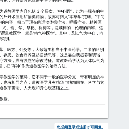
可见，内丹部分也应是中医学的核心构成。
教医学内容包括 3 个层次。“中心圆”，此为与现在的中
外丹术应用矿物类药物，故亦可归入“本草学”范畴。“中间
持的内容，相当于现在的运动体操疗法、呼吸疗法、精神医
签、咒、斋、禁、祭祀、祈祷等，是戒律的、伦理的内容。这
谓道教医学，就是‘精气神医学’。其中，又以气为中心，内
与类别。
本草、医方、针灸等，大致范围相当于中医药学。二者的区别
、存思、饮食疗养及起居禁忌等，这是靠自我摄养和调谐
疗方法，具有强烈的宗教特征。道教医药学认为人体以气为
，把“存神”作为道教医学的治疗方法。
宗教医学的范畴，它不同于一般的医学分支，带有明显的神
，也有相异之点；道教医学具有精华与糟粕同在、科学与玄
道教宇宙论、人天观和身心观基础之上。
教授。
您必须登录或注册才可回复。