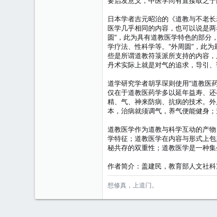
要启发意义，中医学尚有直接取之于
日本学者吉元昭治的《道教与不老长
医学几乎相同的内容，也可以说是两
圆”，此为具有道教医学特色的部分
学疗法、性科学等。“外周圆”，此
些是所谓道教符箓派所支持的内容，
丹术实际上就是对气的追求，导引、
道学研究学者胡孚琛则使用“道教医
仅在于道教医药学多以延年益寿、还
精、气、神来防病、抗病的技术。外
本，治病就须调气，养气便能健身；
道教医学作为道教与科学互动的产物
学特征；道教医学在内容与形式上包
秘共存的双重性；道教医学是一种集
作者简介：盖建民，教育部人文社科
想修真，上道门。