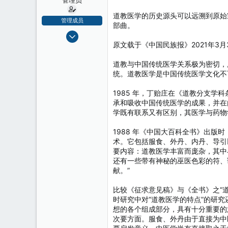
道教医学的历史源头可以远溯到原始
管理成员
部曲。
2008-12-21
原文载于《中国民族报》2021年3月
5,688
2
道教与中国传统医学关系极为密切，所
38
统。道教医学是中国传统医学文化不
1985 年，丁贻庄在《道教分支学
承和吸收中国传统医学的成果，并在
学既有联系又有区别，其医学与药物
1988 年《中国大百科全书》出
术。它包括服食、外丹、内丹、导引
要内容：道教医学丰富而庞杂，其中
还有一些带有神秘的巫医色彩的符、
献。”
比较《征求意见稿》与《全书》之“
时研究中对“道教医学的特点”的研
想的各个组成部分，具有十分重要的
次要方面。服食、外丹由于直接为中