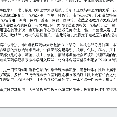
内丹学理论的部分，如关于命门的论述、奇经八脉、小儿三岁纯阳说等。
寿医学》一书，以现代中医学为参照系，分析了道教与中医学的关系，认为道
者最接近的部分，包括汤液、本草、针灸等。该书还认为，具有道教特色的
，包括导引、调息、内丹、辟谷、内视、房中等。这些是道教丹鼎派所支
为最具道教色彩的内容，与民间信仰、民间疗法密切相关，包括符、占、
用现在的话来说，也可以称作心理疗法或信仰疗法。“换一个角度来看，所
调息、吐纳等，都与气密切相关。”吉元昭治以此界定了道教医学的内涵
药学”的概念，指出道教医药学大致包括 3 个部分，其核心部分是仙药、
春驻颜的疗效为追求目标。中间层部分是导引、按摩、气法、辟谷、房中
层部分是符水、药签、祝由、祭祀、斋醮等调整社会环境和心理环境的治
道教医药学还将宗教神学引入医学，将身体各器官部位都配备“身神”来管理
，是一门带有鲜明道教色彩的中华传统医学流派。道教医学在性质上属于
罗宏富、多样。它与传统医学在基础理论和临床治疗手段上既有相合之处
生理治疗、心理治疗、社会治疗和信仰治疗为一体的综合性医学，建立在
重点研究基地四川大学道教与宗教文化研究所所长，教育部长江学者特聘