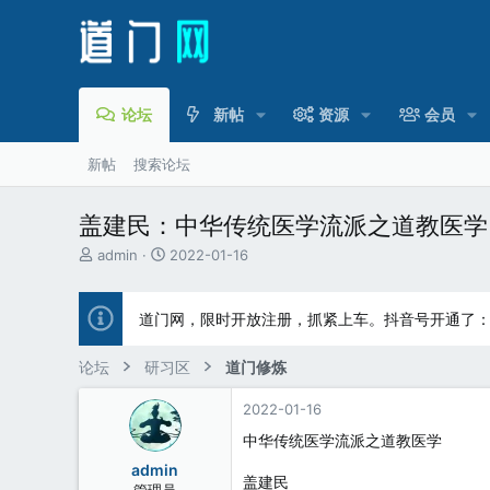
论坛
新帖
资源
会员
新帖
搜索论坛
盖建民：中华传统医学流派之道教医学
主
开
admin
2022-01-16
题
始
发
时
起
间
道门网，限时开放注册，抓紧上车。抖音号开通了
人
论坛
研习区
道门修炼
2022-01-16
中华传统医学流派之道教医学
admin
盖建民
管理员