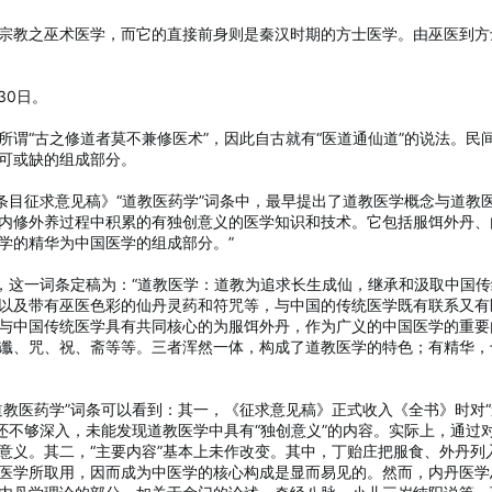
宗教之巫术医学，而它的直接前身则是秦汉时期的方士医学。由巫医到方
30日。
谓“古之修道者莫不兼修医术”，因此自古就有“医道通仙道”的说法。民间
可或缺的组成部分。
科条目征求意见稿》“道教医药学”词条中，最早提出了道教医学概念与道
内修外养过程中积累的有独创意义的医学知识和技术。它包括服饵外丹、
学的精华为中国医学的组成部分。”
版时，这一词条定稿为：“道教医学：道教为追求长生成仙，继承和汲取中国
以及带有巫医色彩的仙丹灵药和符咒等，与中国的传统医学既有联系又有区
与中国传统医学具有共同核心的为服饵外丹，作为广义的中国医学的重要
谶、咒、祝、斋等等。三者浑然一体，构成了道教医学的特色；有精华，
道教医药学”词条可以看到：其一，《征求意见稿》正式收入《全书》时对“
究还不够深入，未能发现道教医学中具有“独创意义”的内容。实际上，通过
意义。其二，“主要内容”基本上未作改变。其中，丁贻庄把服食、外丹列
医学所取用，因而成为中医学的核心构成是显而易见的。然而，内丹医学