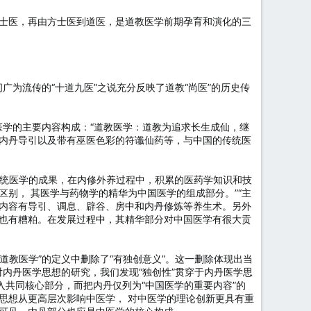
士医，再由方士医到道医，是道教医学前期孕育和演化的三
广为流传的“十道九医”之说充分反映了道教“尚医”的历史传
教医学的主要内容构成：“道教医学：道教为追求长生成仙，继
内丹导引以及带有巫医色彩的符谶仙药等，与中国的传统医
传统医学的成果，在内修外养过程中，积累的医药学知识和技
别， 其医学与药物学的精华为中国医学的组成部分。”“主
内容有导引、调息、辟谷、房中和内丹修炼等养生术。另外
也有糟粕。在发展过程中，其精华部分对中国医学有很大贡
道教医学”的定义中删除了“有独创意义”。这一删除体现出当
对内丹医学思想的研究，我们发现“独创性”贯穿于内丹医学思
入共同核心部分，而把内丹仅列为“中国医学的重要内容”的
思想从更高层次影响中医学， 对中医学的理论创新更具有重