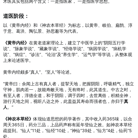
术医其实包括两个含义：一是指医家， 一是指医学思想。
道医阶段：​
以《黄帝内经》和《神农本草经》为标志，以黄帝、岐伯、扁鹊、淳
于意、葛洪、陶弘景、孙思邈等为代表。
《黄帝内经》
在黄老道家理论上，建立了中医学上的“阴阳五行学
说”、“脉象学说”、“藏象学说”、“经络学说”、“病因学说”、“病机学
说”、“病症”、“诊法”、“论治”及“养生学”、“运气学”等学说，从整体观
上来论述医学。
黄帝内经颇多“真人”、“至人”等论述。
“黄帝曰：余闻上古有真人者，提挈天地，把握阴阳，呼吸精气，独立
守神，肌肉若一，故能寿敝天地，无有终时，此其道生。中古之时，
有至人者，淳德全道，和于阴阳，调于四时，去世离俗，积精全神，
游行天地之间，视听八达之外，此盖益其寿命而强者也，亦归于
真
人
。”
《神农本草经》
体现仙道思想的药学著作，其中收入药365味，以合
周天365日，药分三品，上品药声称有延年登仙之效。如神农本草经
疏提到。“仙人”11处，“仙经”10处，“神仙”39处，“仙方”4处，仙药”5
处。