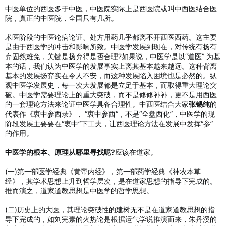
中医单位的西医多于中医，中医院实际上是西医院或叫中西医结合医
院，真正的中医院，全国只有几所。
术医阶段的中医论病论证、处方用药几乎都离不开西医西药。这主要
是由于西医学的冲击和影响所致。中医学发展到现在，对传统有扬有
弃固然难免，关键是扬弃得是否合理?如果说，中医学是以“道医” 为基
本的话，我们认为中医学的发展事实上离其基本越来越远。这种背离
基本的发展扬弃实在令人不安，而这种发展陷入困境也是必然的。纵
观中医学发展史，每一次大发展都是立足于基本，而取得重大理论突
破。中医学需要理论上的重大突破，而不是修修补补，更不是用西医
的一套理论方法来论证中医学具备合理性。中西医结合大家
张锡纯
的
代表作《衷中参西录》， “衷中参西“，不是“全盘西化”，中医学的现
阶段发展主要要在“衷中”下工夫，让西医理论方法在发展中发挥“参”
的作用。
中医学的根本、原理从哪里寻找呢?
应该在道家。
(一)第一部医学经典《黄帝内经》，第一部药学经典《神农本草
经》，其学术思想上升到哲学层次，是在道家思想的指导下完成的。
推而演之，道家道教思想是中医学的哲学思想。
(二)历史上的大医，其理论突破性的建树无不是在道家道教思想的指
导下完成的，如刘完素的火热论是根据运气学说推演而来，朱丹溪的