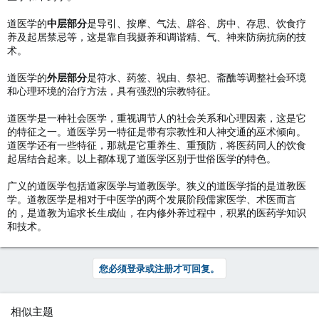
道医学的
中层部分
是导引、按摩、气法、辟谷、房中、存思、饮食疗
养及起居禁忌等，这是靠自我摄养和调谐精、气、神来防病抗病的技
术。
道医学的
外层部分
是符水、药签、祝由、祭祀、斋醮等调整社会环境
和心理环境的治疗方法，具有强烈的宗教特征。
道医学是一种社会医学，重视调节人的社会关系和心理因素，这是它
的特征之一。道医学另一特征是带有宗教性和人神交通的巫术倾向。
道医学还有一些特征，那就是它重养生、重预防，将医药同人的饮食
起居结合起来。以上都体现了道医学区别于世俗医学的特色。
广义的道医学包括道家医学与道教医学。狭义的道医学指的是道教医
学。道教医学是相对于中医学的两个发展阶段儒家医学、术医而言
的，是道教为追求长生成仙，在内修外养过程中，积累的医药学知识
和技术。
您必须登录或注册才可回复。
相似主题