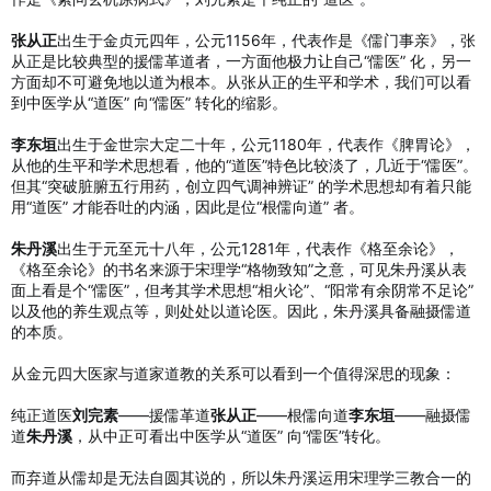
张从正
出生于金贞元四年，公元1156年，代表作是《儒门事亲》，张
从正是比较典型的援儒革道者，一方面他极力让自己“儒医” 化，另一
方面却不可避免地以道为根本。从张从正的生平和学术，我们可以看
到中医学从“道医” 向“儒医” 转化的缩影。
李东垣
出生于金世宗大定二十年，公元1180年，代表作《脾胃论》，
从他的生平和学术思想看，他的“道医”特色比较淡了，几近于“儒医”。
但其“突破脏腑五行用药，创立四气调神辨证” 的学术思想却有着只能
用“道医” 才能吞吐的内涵，因此是位“根儒向道” 者。
朱丹溪
出生于元至元十八年，公元1281年，代表作《格至余论》，
《格至余论》的书名来源于宋理学“格物致知”之意，可见朱丹溪从表
面上看是个“儒医”，但考其学术思想“相火论”、“阳常有余阴常不足论”
以及他的养生观点等，则处处以道论医。因此，朱丹溪具备融摄儒道
的本质。
从金元四大医家与道家道教的关系可以看到一个值得深思的现象：
纯正道医
刘完素
——援儒革道
张从正
——根儒向道
李东垣
——融摄儒
道
朱丹溪
，从中正可看出中医学从“道医” 向“儒医”转化。
而弃道从儒却是无法自圆其说的，所以朱丹溪运用宋理学三教合一的