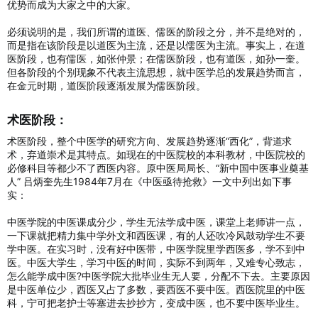
优势而成为大家之中的大家。
必须说明的是，我们所谓的道医、儒医的阶段之分，并不是绝对的，
而是指在该阶段是以道医为主流，还是以儒医为主流。事实上，在道
医阶段，也有儒医，如张仲景；在儒医阶段，也有道医，如孙一奎。
但各阶段的个别现象不代表主流思想，就中医学总的发展趋势而言，
在金元时期，道医阶段逐渐发展为儒医阶段。
术医阶段：​
术医阶段，整个中医学的研究方向、发展趋势逐渐“西化”，背道求
术，弃道崇术是其特点。如现在的中医院校的本科教材，中医院校的
必修科目等都少不了西医内容。原中医局局长、“新中国中医事业奠基
人” 吕炳奎先生1984年7月在《中医亟待抢救》一文中列出如下事
实：
中医学院的中医课成分少，学生无法学成中医，课堂上老师讲一点，
一下课就把精力集中学外文和西医课，有的人还吹冷风鼓动学生不要
学中医。在实习时，没有好中医带，中医学院里学西医多，学不到中
医。中医大学生，学习中医的时间，实际不到两年，又难专心致志，
怎么能学成中医?中医学院大批毕业生无人要，分配不下去。主要原因
是中医单位少，西医又占了多数，要西医不要中医。西医院里的中医
科，宁可把老护士等塞进去抄抄方，变成中医，也不要中医毕业生。