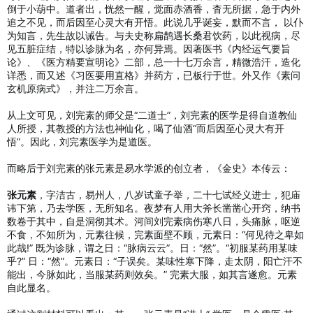
倒于小葫中。道者出，恍然一醒，觉面赤酒香，杳无所据，急于内外
追之不见，而后因至心灵大有开悟。此说几乎诞妄，默而不言， 以仆
为知言，先生故以诫告。与夫史称扁鹊遇长桑君饮药，以此视病，尽
见五脏症结，特以诊脉为名，亦何异焉。因著医书《内经运气要旨
论》、《医方精要宣明论》二部，总一十七万余言，精微浩汗，造化
详悉，而又述《习医要用直格》并药方，已板行于世。外又作《素问
玄机原病式》，并注二万余言。
从上文可见，刘完素的师父是“二道士”，刘完素的医学是得自道教仙
人所授，其教授的方法也神仙化，喝了仙酒“而后因至心灵大有开
悟”。因此，刘完素医学为是道医。
而略后于刘完素的张元素是易水学派的创立者，《金史》本传云：
张元素
，字洁古，易州人，八岁试童子举，二十七试经义进士，犯庙
讳下第，乃去学医，无所知名。夜梦有人用大斧长凿凿心开窍，纳书
数卷于其中，自是洞彻其术。河间刘完素病伤寒八日，头痛脉，呕逆
不食，不知所为，元素往候，完素面壁不顾，元素日：“何见待之卑如
此哉!” 既为诊脉，谓之日：“脉病云云”。日：“然”。“初服某药用某味
乎?” 日：“然”。元素日：“子误矣。某味性寒下降，走太阴，阳亡汗不
能出，今脉如此，当服某药则效矣。” 完素大服，如其言遂愈。元素
自此显名。