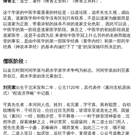
傅青主
：道士，著作《傅青主女科》《傅青主男科》。
这个学派的中医学最显著的特征是：以道论医，追求长生久视，成仙
证真。道家医学和中医学没有区别只有联系，不是以道家为侧面而是
以道家为正面，带着浓郁的抹杀不掉的道家文化色彩， 因此可以说，
中医学的第一阶段是道家医学阶段。换言之，中医学的初始阶段就是
道家医学，这是不会因为后 来者给中医学冠上什么另外的名称而能改
变的事实，是由中医学的第一部医学经典《黄帝内经》和第一部药学
经典《神农本草经》的基本内涵打下了 “道”的深深烙印所决定的。
儒医阶段：​
以金元时期河间学派与易水学派学术争鸣为标志。河间学派由刘完素
所创立。易水学派由张元素创立。
刘完素
出生于北宋宣和二年，公元1120年，其代表作《素问玄机原病
式》“程道济序略” 中记载：
守真先生者，本河间人也。姓刘，名完素，字守真。夙有聪慧， 自幼
耽嗜医书，千经百论，往往过目无所取，皆谓非至道造化之用。因披
玩《素问》一经，朝勤夕思，手不释卷⋯⋯一时于静室澄神晏坐，沈
然毕虑，探索难解之义，神识杳冥，似寤寐间，有二道士自门而入，
授先生美酒一小盏，若椽碗许，咽而复有，如此三二十次，咽不能
尽。二道人笑日：如厌饮，反吐于盏中。复授道者，公众号道教之家