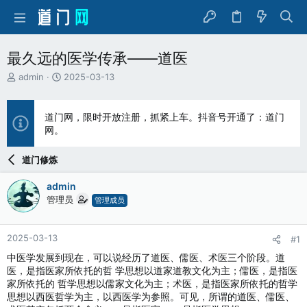
最久远的医学传承——道医
主
开
admin
2025-03-13
题
始
发
时
起
间
道门网，限时开放注册，抓紧上车。抖音号开通了：道门
人
网。
道门修炼
admin
管理员
管理成员
2025-03-13
#1
中医学发展到现在，可以说经历了道医、儒医、术医三个阶段。道
医，是指医家所依托的哲 学思想以道家道教文化为主；儒医，是指医
家所依托的 哲学思想以儒家文化为主；术医，是指医家所依托的哲学
思想以西医哲学为主，以西医学为参照。可见，所谓的道医、儒医、