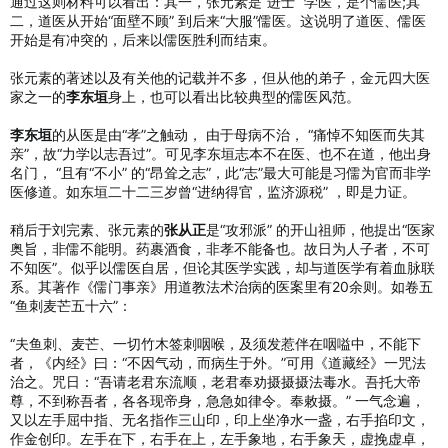
通过这则材料可以看出：其一，张元素是“进士” 学医，是个儒医;其
二，道医从开始“面壁不顾” 到后来“大服”儒医。这说明了道医、儒医
开始是有冲突的，后来以儒医胜利而结束。
张元素的著述以及有关他的记载并不多，但从他的弟子，金元四大医
家之一的
李东垣
身上，也可以看出比较典型的儒医风范。
李东垣
的从医是由“孝”之触动， 由于母病不治， “痛悼不知医而失其
亲”，故“力学以志吾过”。可见李东垣志本不在医、也不在道，他出身
名门， “且有“不小” 的“昂耸之志”，此“志”最大可能是习儒为官而非学
医修道。如东垣二十二三岁曾“进纳得官，监济源税” ，即是力证。
稍后于刘完素、张元素的
张从正
是“攻邪派” 的开山祖师，他提出“医家
奥旨，非儒不能明。药裹酒食，非孝不能备也。故日为人子者，不可
不知医”。似乎以儒医自居，但论其医学实践，却与道医学有着血脉联
系。其著作《儒门事亲》用道教法术治病的医案里有20余则。如卷五
“鱼刺麦芒五十六”：
“夫鱼刺、麦芒、一切竹木签刺咽喉，及须发惹伴在咽嗌中，不能下
者，《内经》曰：“不因气动，而病生于外。”可用《道藏经》一咒法
治之。咒日：“吾请老君东流顺，老君奉劝摄摄摄法毒水。吾托大帝
尊，不到称吾者，各各现帝身，急急如律令。奉敕摄。” 一气念遍，
又以左手屈中指、无名指作三山印，印上坐净水一盏，右手掐印文，
作金创印。左手在下，右手在上，左手象地，右手象天，虚挽虚卓，