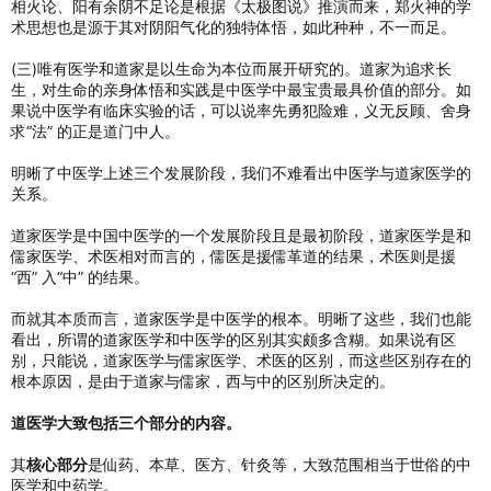
相火论、阳有余阴不足论是根据《太极图说》推演而来，郑火神的学
术思想也是源于其对阴阳气化的独特体悟，如此种种，不一而足。
(三)唯有医学和道家是以生命为本位而展开研究的。道家为追求长
生，对生命的亲身体悟和实践是中医学中最宝贵最具价值的部分。如
果说中医学有临床实验的话，可以说率先勇犯险难，义无反顾、舍身
求“法” 的正是道门中人。
明晰了中医学上述三个发展阶段，我们不难看出中医学与道家医学的
关系。
道家医学是中国中医学的一个发展阶段且是最初阶段，道家医学是和
儒家医学、术医相对而言的，儒医是援儒革道的结果，术医则是援
“西” 入“中” 的结果。
而就其本质而言，道家医学是中医学的根本。明晰了这些，我们也能
看出，所谓的道家医学和中医学的区别其实颇多含糊。如果说有区
别，只能说，道家医学与儒家医学、术医的区别，而这些区别存在的
根本原因，是由于道家与儒家，西与中的区别所决定的。
道医学大致包括三个部分的内容。
其
核心部分
是仙药、本草、医方、针灸等，大致范围相当于世俗的中
医学和中药学。