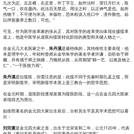
九次为定。左足横，右足竖，作丁字立。如作法时，望日月灯火，取
气一口，吹在盏内。此法百无禁忌。用法之时，以正神气是也。如所
伤物下，不可便与米汤、米饭吃，恐米粒误入疮口中，溃作脓也。姑
以拌面羹养之数日，可也。”
可见，作为医学改革家的张从正，其对医学的改革突出体现在援儒革
道上，他是中医学从道医向儒医转化阶段的典型和关键人物之一。
在金元几大名医家之中，
朱丹溪
是最特殊的，其特殊性主要表现：他
本是理学中人，年轻时曾师从金华朱学的著名学者许谦，后听命于师
嘱，并有感于师之病痛，乃慨然从医，从而期望“精一艺、以推及物之
仁”，“一于医致力焉”。
朱丹溪
是位儒医，但需注意的是：此儒不同于先秦时期孔孟之儒，而
是宋明新儒学。宋明新儒学本质上是三教合一的哲学思想。
在金元时期，道医阶段逐渐发展为儒医阶段。这一点在金元四大医家
表现得尤为突出。
如按照著名的金元四大家出生前后，分析其生平及其学术思想可以看
出：
刘完素
是金元四大家之首，出生于北宋宣和二年，公元1120年，代表
作是《素问玄机原病式》，刘完素是个纯正的“道医”。