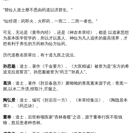
“替仙人道士靡不悉由药道以济群生。”
“仙经谓：药即火，火即药，一而二，二而一者也。”
可见，无论是《黄帝内经》，还是《神农本草经》，都是 以道家思想
为基本医学哲学的，所以才以真人、神仙为凡人追求的最高境界，才
把有利于养生的方药称为仙方仙药。
历代道教名医辈出，有十道九医之说法。
孙思邈
：道士，著作《千金要方》。《大医精诚》被誉为是“东方的希
波克拉底誓言”。孙思邈被誉为“药王”“孙真人”。
葛洪
：道士，著作《肘后备急方》屠呦呦的青蒿素来源于此：青蒿一
握,以水二升渍,绞取汁,尽服之。
陶弘景
：道士，编写《肘后百一方》、《本草经集注》、《陶隐居本
草》、《药总诀》。
董奉
：道士，后世称颂医家“杏林春暖”之语，源于董奉行医不取钱
物，愈后患者种杏林。