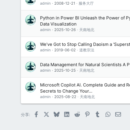
admin
2008-12-21
服务大厅
Python in Power BI Unleash the Power of P
Data Visualization
admin
2025-10-26
天南地北
We’ve Got to Stop Calling Daoism a ‘Supersti
admin
2019-06-02
道教宗法
Data Management for Natural Scientists A P
admin
2025-10-25
天南地北
Microsoft Copilot AI. Complete Guide and Re
Secrets to Change Your…
admin
2025-08-22
天南地北
Facebook
X (Twitter)
Bluesky
LinkedIn
Reddit
Pinterest
Tumblr
WhatsAp
邮件
分享: