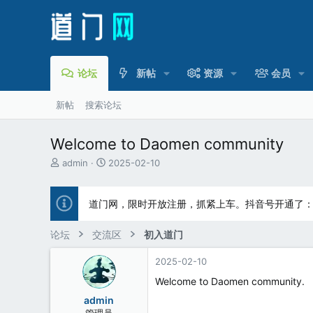
论坛
新帖
资源
会员
新帖
搜索论坛
Welcome to Daomen community
主
开
admin
2025-02-10
题
始
发
时
起
间
道门网，限时开放注册，抓紧上车。抖音号开通了
人
论坛
交流区
初入道门
2025-02-10
Welcome to Daomen community.
admin
管理员