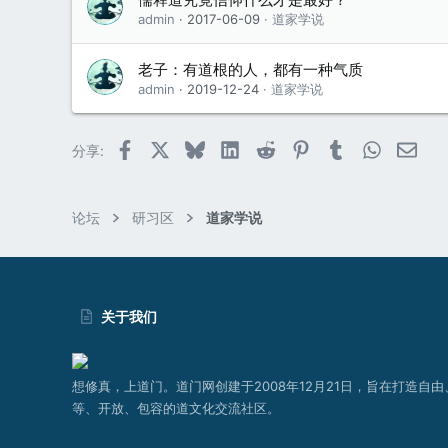
admin
2017-06-09
道家学说
老子：有道根的人，都有一种气质
admin
2019-12-24
道家学说
Facebook
X (Twitter)
Bluesky
LinkedIn
Reddit
Pinterest
Tumblr
WhatsAp
邮件
分享:
论坛
研习区
道家学说
关于我们
想修真，上道门。道门网创建于2008年12月21日，旨在打造自由
等、开放、包容的道文化交流社区。