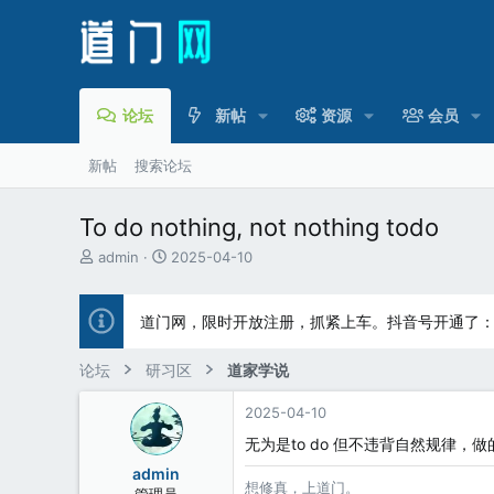
论坛
新帖
资源
会员
新帖
搜索论坛
To do nothing, not nothing todo
主
开
admin
2025-04-10
题
始
发
时
起
间
道门网，限时开放注册，抓紧上车。抖音号开通了
人
论坛
研习区
道家学说
2025-04-10
无为是to do 但不违背自然规律，做的结
admin
想修真，上道门。
管理员