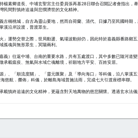
持楊素卿道長、中埔玄聖宮主任委員張再基28日聯合召開記者會指出，
灣民間對慎終追遠與悲憫濟世的文化精神。
義古稱桃城，自古為靈山要地，然而自荷蘭、清代、日據乃至民國時期，
掌溪沿岸設渡，普渡眾生。
火」運勢交替之際，世局動盪、氣場波動頻仍，因此特於嘉義縣番路鄉五
域孤魂與無形眾生，冥陽兩利。
嘉義）往返中埔、台南的重要水路，共有五處渡口，其中多數已隨河道變
徵承載瘟疫、煞氣與水域亡魂離境，祈願地方平安、百姓安居。
源」、「順流度關」、「靈元匯聚」及「導向海口」等科儀，沿八掌溪五
跨海慈航．擲佈」科儀，於離島海域普施法雨，完成七大引渡座標串聯。
承載慎終追遠的文化精神，更蘊含對天地萬物的慈悲關懷。透過玄水法儀