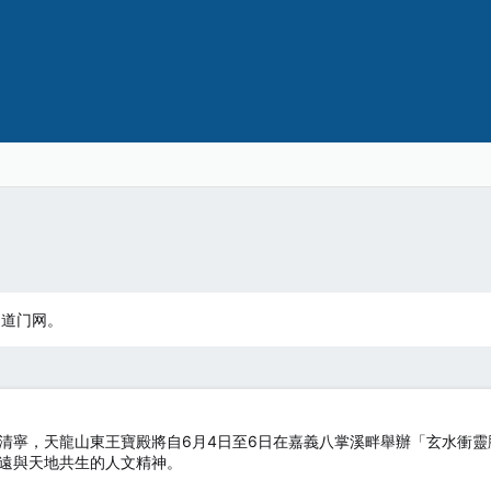
：道门网。
清寧，天龍山東王寶殿將自6月4日至6日在嘉義八掌溪畔舉辦「玄水衝
遠與天地共生的人文精神。