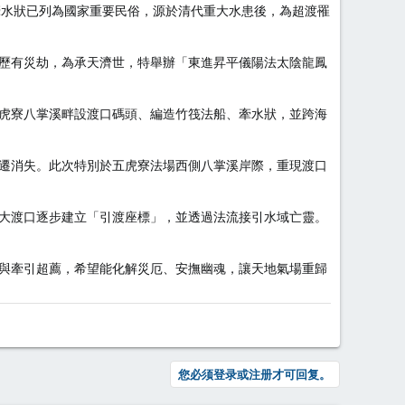
牽水狀已列為國家重要民俗，源於清代重大水患後，為超渡罹
歷有災劫，為承天濟世，特舉辦「東進昇平儀陽法太陰龍鳳
虎寮八掌溪畔設渡口碼頭、編造竹筏法船、牽水狀，並跨海
遷消失。此次特別於五虎寮法場西側八掌溪岸際，重現渡口
大渡口逐步建立「引渡座標」，並透過法流接引水域亡靈。
與牽引超薦，希望能化解災厄、安撫幽魂，讓天地氣場重歸
您必须登录或注册才可回复。