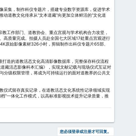
像采集，制作科仪专题片，搭建专业数字资源库，促进学术
动道教文化传承从“文本道藏”向更加立体鲜活的“文化道
地宗教工作部门、道教协会、重点宫观与学术机构合力攻坚，
、高质量完成。拍摄人员赴全国七大区域17处重点宫观进行
K原始影像素材326小时，剪辑制作出科仪专题片65部、
标准打造的道教活态文化高清影像数据库，完整保存科仪流程
华续道藏活态影像科本汇编》，实现文献记载与现场仪式互证对
索与分级权限管理，将成为可持续运行的面对道教界的公共文
教仪式留存真实记录，在道教活态文化系统性记录领域实现
归档”一体化工作模式，以高标准影视技术提升记录质量，推
您必须登录或注册才可回复。