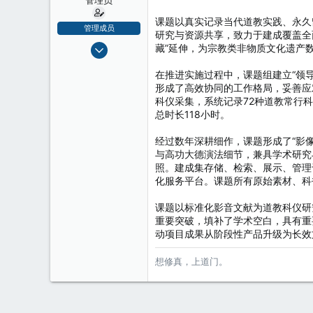
课题以真实记录当代道教实践、永久
管理成员
研究与资源共享，致力于建成覆盖全
2008-12-21
藏”延伸，为宗教类非物质文化遗产
5,705
在推进实施过程中，课题组建立“领
2
形成了高效协同的工作格局，妥善应
38
科仪采集，系统记录72种道教常行
总时长118小时。
经过数年深耕细作，课题形成了“影
与高功大德演法细节，兼具学术研究
照。建成集存储、检索、展示、管理
化服务平台。课题所有原始素材、科
课题以标准化影音文献为道教科仪研
重要突破，填补了学术空白，具有重
动项目成果从阶段性产品升级为长效
想修真，上道门。