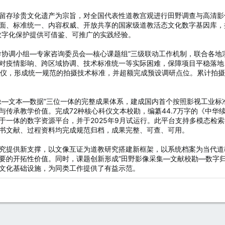
留存珍贵文化遗产为宗旨，对全国代表性道教宫观进行田野调查与高清影
面、标准统一、内容权威、开放共享的国家级道教活态文化数字基因库，推
数字化保护提供可借鉴、可推广的实践经验。
导协调小组—专家咨询委员会—核心课题组”三级联动工作机制，联合各
对疫情影响、跨区域协调、技术标准统一等实际困难，保障项目平稳落地
科仪，形成统一规范的拍摄技术标准，并超额完成预设调研点位。累计拍摄4
像—文本—数据”三位一体的完整成果体系，建成国内首个按照影视工业
与传承教学价值。完成72种核心科仪文本校勘，编纂44.7万字的《中
于一体的数字资源平台，并于2025年9月试运行。此平台支持多模态检
书文献、过程资料均完成规范归档，成果完整、可查、可用。
究提供新支撑，以文像互证为道教研究搭建新框架，以系统档案为当代道
要的开拓性价值。同时，课题创新形成“田野影像采集—文献校勘—数字
文化基础设施，为同类工作提供了有益示范。