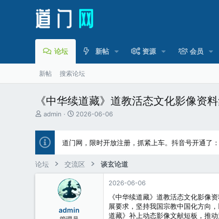
论坛
新帖
资源
会员
新帖
搜索论坛
《中华续道藏》道教活态文化影像资料
主
开
admin
2026-06-06
题
始
发
时
起
间
道门网，限时开放注册，抓紧上车。抖音号开通了
人
论坛
交流区
谈玄论道
2026-06-06
《中华续道藏》道教活态文化影像资
展要求，坚持我国宗教中国化方向，
admin
道藏》补上动态影像文献短板，推动
管理员