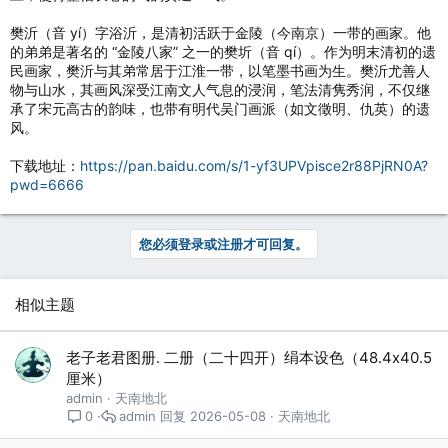
樊沂（音 yí）字浴沂，是清初活跃于金陵（今南京）一带的画家。他
的弟弟是著名的 “金陵八家” 之一的樊圻（音 qí）。作为明末清初的遗
民画家，樊沂与其弟常居于江淮一带，以笔墨书画为生。樊沂尤善人
物与山水，其画风深受江南文人气息的浸润，笔法清隽秀润，不仅继
承了宋元高古的韵味，也带有明代吴门画派（如文徵明、仇英）的遗
风。
下载地址：
https://pan.baidu.com/s/1-yf3UPVpisce2r88PjRN0A?
pwd=6666
您必须登录或注册才可回复。
相似主题
老子老君图册. 二册（二十四开）绢本设色（48.4x40.5
厘米）
admin
天南地北
admin
2026-05-08
天南地北
0