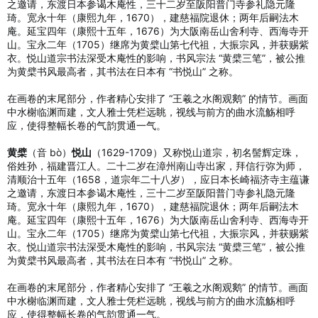
之邀请，东渡日本参谒木庵性，三十二岁至阪阳普门寺参礼隐元隆
琦。宽永十年（康熙九年，1670），建慈福院退休；两年后嗣法木
庵。延宝四年（康熙十五年，1676）为大阪南岳山舍利寺、西海寺开
山。宝永二年（1705）继席为黄檗山第七代祖，大振宗风，并获赐紫
衣。悦山道宗书法深受木庵性的影响，书风宗法 “黄檗三笔”，被公推
为黄檗书风最高者，其书法在日本有 “书悦山” 之称。
在画卷的末尾部分，作者精心安排了 “王羲之水阁观鹅” 的情节。画面
中水榭临渊而建，文人雅士凭栏远眺，视线与前方的曲水流觞相呼
应，使得整幅长卷的气韵贯通一气。
黄檗
（音 bò）
悦山
（1629-1709）又称悦山道宗，初名髻辉定珠，
俗姓孙，福建晋江人。二十二岁在漳州南山寺出家，拜信行弥为师，
清顺治十五年（1658，道宗年二十八岁），应日本长崎福济寺主蕴谦
之邀请，东渡日本参谒木庵性，三十二岁至阪阳普门寺参礼隐元隆
琦。宽永十年（康熙九年，1670），建慈福院退休；两年后嗣法木
庵。延宝四年（康熙十五年，1676）为大阪南岳山舍利寺、西海寺开
山。宝永二年（1705）继席为黄檗山第七代祖，大振宗风，并获赐紫
衣。悦山道宗书法深受木庵性的影响，书风宗法 “黄檗三笔”，被公推
为黄檗书风最高者，其书法在日本有 “书悦山” 之称。
在画卷的末尾部分，作者精心安排了 “王羲之水阁观鹅” 的情节。画面
中水榭临渊而建，文人雅士凭栏远眺，视线与前方的曲水流觞相呼
应，使得整幅长卷的气韵贯通一气。