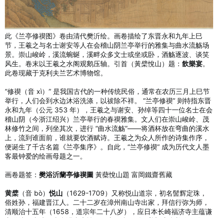
此《兰亭修禊图》卷由清代樊沂绘。画卷描绘了东晋永和九年上巳
节，王羲之与名士谢安等人在会稽山阴兰亭举行的雅集与曲水流觞场
景。崇山峻岭，溪流蜿蜒，溪畔众多文士或坐或卧，酒觞逐波、谈笑
风生。卷末以王羲之水阁观鹅压轴。引首（黃檗悅山）题：
飲樂宴
。
此卷现藏于克利夫兰艺术博物馆。
“修禊（音 xì）” 是我国古代的一种传统民俗，通常在农历三月上巳节
举行，人们会到水边沐浴洗涤，以祓除不祥。 “兰亭修禊” 则特指东晋
永和九年（公元 353 年），王羲之与谢安、孙绰等四十一位名士在会
稽山阴（今浙江绍兴）兰亭举行的春禊雅集。文人们在崇山峻岭、茂
林修竹之间，列坐其次，进行 “曲水流觞”——将酒杯放在弯曲的溪水
上，流到谁面前，谁就要饮酒赋诗。王羲之为众人所作的诗集作序，
便诞生了千古名篇《兰亭集序》。自此，“兰亭修禊” 成为历代文人墨
客最钟爱的绘画母题之一。
画卷题签：
樊浴沂蘭亭修禊圖
黃蘗悅山題 富岡鐵齋舊藏
黄檗
（音 bò）
悦山
（1629-1709）又称悦山道宗，初名髻辉定珠，
俗姓孙，福建晋江人。二十二岁在漳州南山寺出家，拜信行弥为师，
清顺治十五年（1658，道宗年二十八岁），应日本长崎福济寺主蕴谦