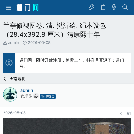
兰亭修禊图卷. 清. 樊沂绘. 绢本设色
（28.4x392.8 厘米）清康熙十年
主
开
admin
2026-05-08
题
始
发
时
起
间
道门网，限时开放注册，抓紧上车。抖音号开通了：道门
人
网。
天南地北
admin
管理员
管理成员
2026-05-08
#1