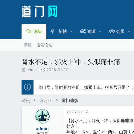
论坛
新帖
资源
会员
新帖
搜索论坛
肾水不足，邪火上冲，头似痛非痛
主
开
admin
2026-01-17
题
始
发
时
起
间
道门网，限时开放注册，抓紧上车。抖音号开通了
人
论坛
研习区
道门修炼
2026-01-17
【肾水不足，邪火上冲，头似痛非痛
处方：
admin
熟地<一两>，玉竹<一两>，山萸肉
管理员