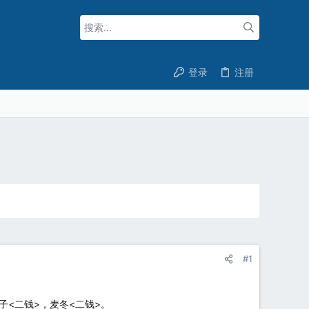
登录
注册
#1
子<二钱>，麦冬<二钱>。