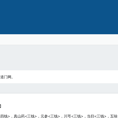
：道门网。
】
<四钱>，真山药<三钱>，元参<三钱>，川芎<三钱>，当归<三钱>，五味