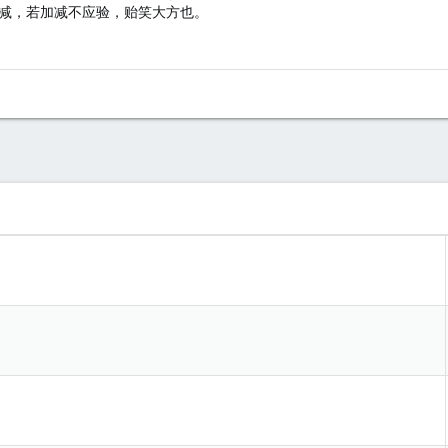
减，若加减不应验，贻笑大方也。
！