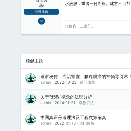
水煎服，重者三付断根。此方不可加
管理成员
2008-12-21
5,688
想修真，上道门。
2
38
相似主题
道家秘传，专治肾虚、腰疼腿痛的神仙导引术
admin
2022-10-23
道门修炼
关于“邪教”概念的法理分析
admin
2024-11-21
道教宗法
中国真正丹道理法及工程次第阐真
admin
2022-01-18
道门修炼