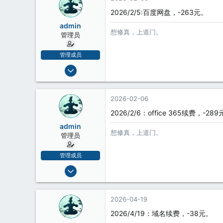
38
2026/2/5:百度网盘，-263元。
admin
想修真，上道门。
管理员
管理成员
2008-12-21
5,688
2
2026-02-06
38
2026/2/6：office 365续费，-28
admin
想修真，上道门。
管理员
管理成员
2008-12-21
5,688
2
2026-04-19
38
2026/4/19：域名续费，-38元。