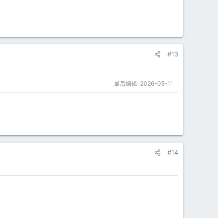
#13
最后编辑:
2026-05-11
#14