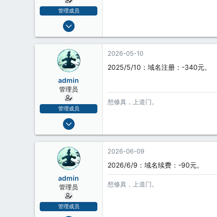
管理成员
2008-12-21
5,688
2
2026-05-10
38
2025/5/10：域名注册：-340元。
admin
管理员
想修真，上道门。
管理成员
2008-12-21
5,688
2
2026-06-09
38
2026/6/9：域名续费：-90元。
admin
想修真，上道门。
管理员
管理成员