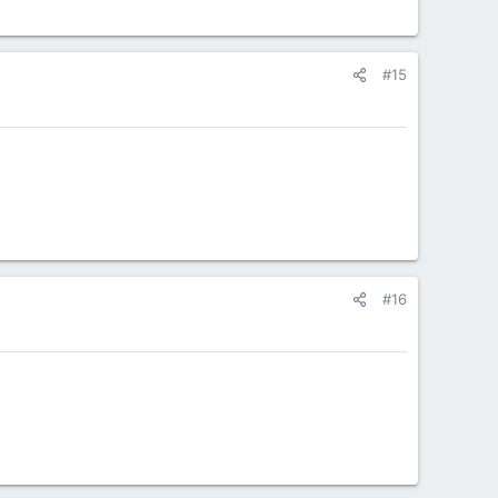
#15
#16