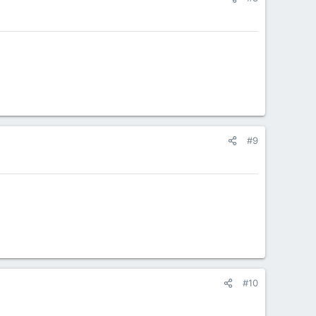
#9
#10